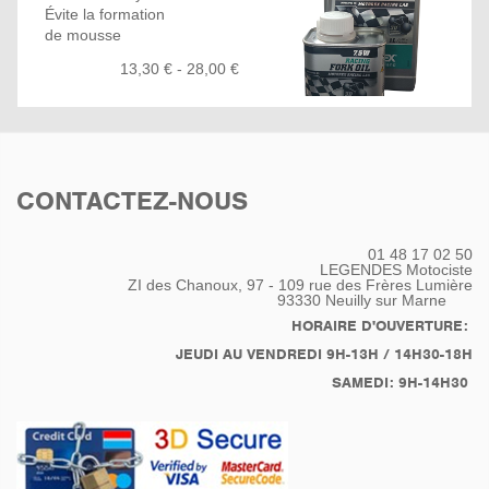
Évite la formation
de mousse
Additif pour l'entretien des
13,30 € - 28,00 €
joints
Réduction maximale du
coefficient de frottement
Stabilité thermique optimale
Amélioration de
la résistance au cisaillement
CONTACTEZ-NOUS
Pouvoir optimal de
séparation de l'air
Viscosité: 7,5W
01 48 17 02 50
Utilisée le plus
LEGENDES Motociste
fréquemment pour les
ZI des Chanoux, 97 - 109 rue des Frères Lumière
93330
Neuilly sur Marne
fourches inversées
HORAIRE D'OUVERTURE:
JEUDI AU VENDREDI 9H-13H / 14H30-18H
SAMEDI: 9H-14H30