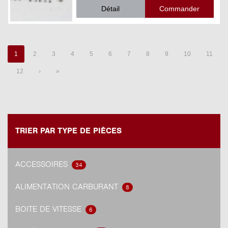
Détail
1
2
3
4
5
6
7
8
9
10
11
12
›
»
TRIER PAR TYPE DE PIÈCES
ACCESSOIRES
34
ALIMENTATION CARBURANT
8
BOITE DE VITESSE
6