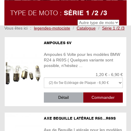
TYPE DE MOTO :
SÉRIE 1 /2 /3
Vous êtes ici
legendes-motociste
Catalogue
Série 1 /2 /3
AMPOULES 6V
Ampoules 6 Volte pour les modèles BMW
R24 à R69S ( Quelques variante sont
possible, n'hésitez ...
1,20 € - 6,90 €
Détail
AXE BEQUILLE LATÉRALE R50...R69S
Axe de Bequille Latérale pour les modèles