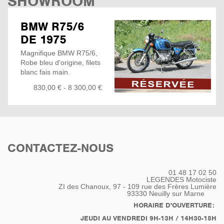
SHOWROOM
BMW R75/6
DE 1975
Magnifique BMW R75/6,
Robe bleu d'origine, filets
blanc fais main.
Acheté en concession
830,00 € - 8 300,00 €
BMW Motorrad à
23826Km, deuxième
main.
Elle n'a suffis que d'une
petite remise en route
pour reprendre la route...
CONTACTEZ-NOUS
Vidange Moteur + filtre
réfection Maitre cylindre
avant
01 48 17 02 50
Nettoyage Carburateurs
LEGENDES Motociste
Réglage Jeux aux
ZI des Chanoux, 97 - 109 rue des Frères Lumière
93330
Neuilly sur Marne
Soupapes
relais démarreur neuf
HORAIRE D'OUVERTURE:
Poignée accélératrice
JEUDI AU VENDREDI 9H-13H / 14H30-18H
neuve