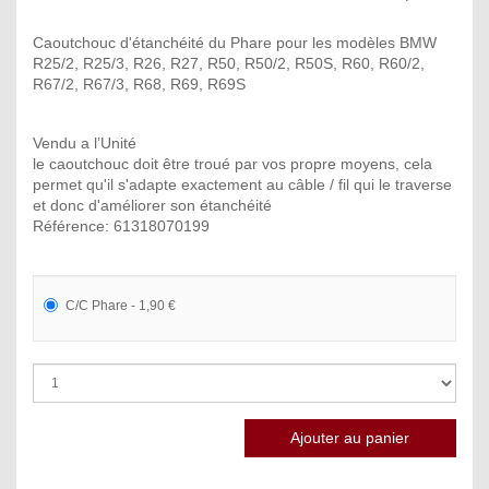
Caoutchouc d'étanchéité du Phare pour les modèles BMW
R25/2, R25/3, R26, R27, R50, R50/2, R50S, R60, R60/2,
R67/2, R67/3, R68, R69, R69S
Vendu a l’Unité
le caoutchouc doit être troué par vos propre moyens, cela
permet qu'il s'adapte exactement au câble / fil qui le traverse
et donc d'améliorer son étanchéité
Référence: 61318070199
C/C Phare - 1,90 €