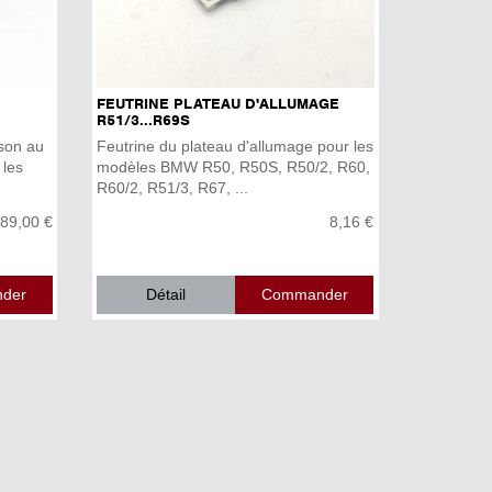
FEUTRINE PLATEAU D'ALLUMAGE
R51/3...R69S
son au
Feutrine du plateau d'allumage pour les
 les
modèles BMW R50, R50S, R50/2, R60,
R60/2, R51/3, R67, ...
89,00 €
8,16 €
Détail