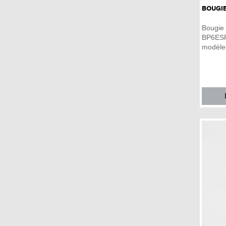
montrant ses prouesses dans le
BOUGI
désert du Sahara !
Celle ci, si vous n'avez pas peur de
Bougi
la salir, vous suivra partout !
BP6ESPr
Moto légère, coupleu et agile, tout
modèle
ce qui faut pour prendre du plaisir
sur route comme en offroad!