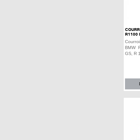
COURR
R1100 
Courroi
BMW R 
GS, R 1