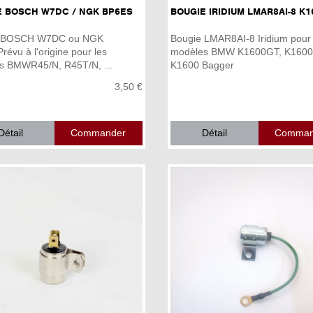
E BOSCH W7DC / NGK BP6ES
BOUGIE IRIDIUM LMAR8AI-8 K1
e BOSCH W7DC ou NGK
Bougie LMAR8AI-8 Iridium pour 
évu à l'origine pour les
modèles BMW K1600GT, K160
s BMWR45/N, R45T/N, ...
K1600 Bagger
3,50 €
Détail
Détail