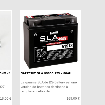
ONO /5
BATTERIE SLA 53030 12V / 30AH
La gamme SLA de BS-Battery est une
R27,
version de batteries destinées à
remplacer celles de ...
18,00 €
169,00 €