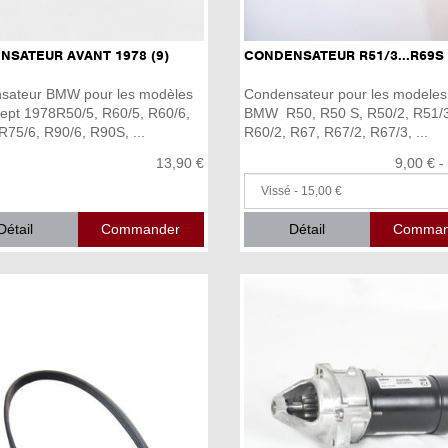
SATEUR AVANT 1978 (9)
CONDENSATEUR R51/3...R69S
sateur BMW pour les modèles
Condensateur pour les modeles
ept 1978R50/5, R60/5, R60/6,
BMW R50, R50 S, R50/2, R51/3
R75/6, R90/6, R90S, ...
R60/2, R67, R67/2, R67/3, ...
13,90 €
9,00 € -
Détail
Détail