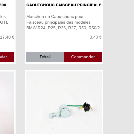
600
CAOUTCHOUC FAISCEAU PRINCIPALE
les
Manchon en Caoutchouc pour
0GTL,
Faisceau principales des modèles
BMW R24, R25, R26, R27, R50, R50/2
...
17,40 €
3,40 €
Détail