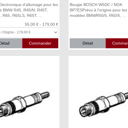
 Electronique d'allumage pour les
Bougie BOSCH W5DC / NGK
s BMW R45, R45/N, R45T,
BP7ESPrévu à l'origine pour les
 R65, R65LS, R65T, ...
modèles BMWR50/5, R60/5, ...
55,00 € - 179,00 €
Détail
Détail