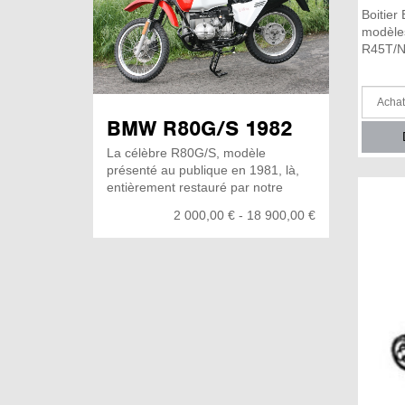
Boitier
modèle
R45T/N,
BMW R80G/S 1982
La célèbre R80G/S, modèle
présenté au publique en 1981, là,
entièrement restauré par notre
équipe, comme la peinture nous
2 000,00 € - 18 900,00 €
l'indique ;) Petit clin d'œil à la
première course du Rallye Paris-
Dakar en 1978, sponsorisé à
l'époque par Marlboro et Playboy...
L'ingénieur BMW Rüdiger Gutsche,
vétéran de l'International Six Days
Trial (ISDT), travaillait dur sur ce qui
allait devenir la BMW R80G/S (G
pour Gelände "offroad" / S pour
Straße "street") . il mis son modèles
directement à rude épreuve en