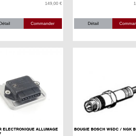
149,00 €
1
Détail
Détail
ER ELECTRONIQUE ALLUMAGE
BOUGIE BOSCH W5DC / NGK 
7