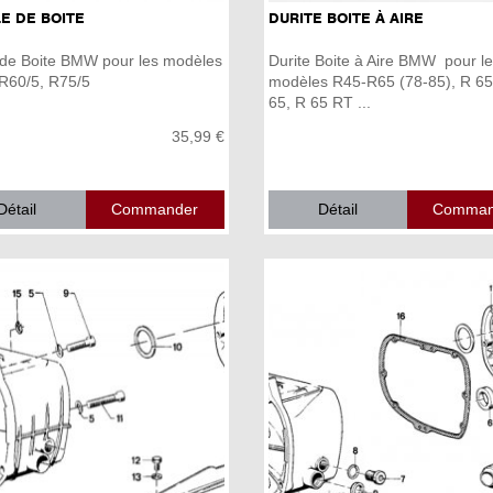
E DE BOITE
DURITE BOITE À AIRE
 de Boite BMW pour les modèles
Durite Boite à Aire BMW pour l
R60/5, R75/5
modèles R45-R65 (78-85), R 65
65, R 65 RT ...
35,99 €
Détail
Détail