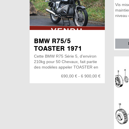
Vis mise
maintie
niveau d
BMW R75/5
TOASTER 1971
Cette BMW R75 Série 5, d'environ
210kg pour 50 Chevaux, fait partie
des modèles appeler TOASTER en
référence à ses flanc chromé sur le
690,00 € - 6 900,00 €
réservoir! un modèles légendaire
des années 70, fiable, robuste et
élégante, cette R75/5 est d'autant
plus fiable car équipé d'un allumage
électronique , de son kick d'origine,
bien utile quand la batterie nous
lâche, d'un porte bagages et
supports valise. Cette moto est
prête a vous accompagné pour vos
balade et vous donner des