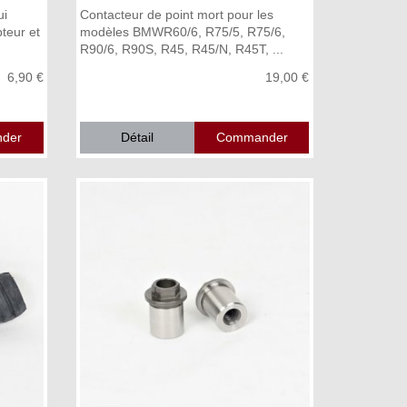
ui
Contacteur de point mort pour les
teur et
modèles BMWR60/6, R75/5, R75/6,
R90/6, R90S, R45, R45/N, R45T, ...
6,90 €
19,00 €
Détail