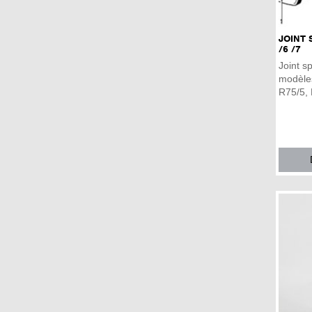
JOINT 
/6 /7
Joint s
modèle
R75/5, 