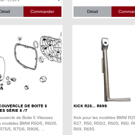
Détail
Détail
COUVERCLE DE BOITE 5
KICK R25... R69S
ES SÉRIE 6 /7
ouvercle de Boite 5 Vitesses
Kick pour les modèles BMW R25
es modèles BMW R50/5, R60/5,
R27, R50, R50/2, R50S, R60, R
R75/5, R75/6, R90/6, ...
R69, R69S