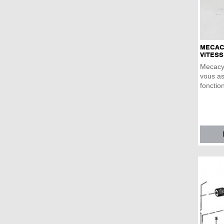
MECACY
VITES
Mecacyl
vous as
fonctio
...