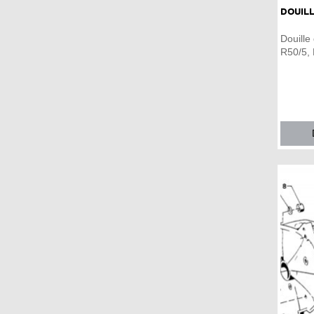
sensations d'une conduite
DOUILL
authentique.
Douille
R50/5, 