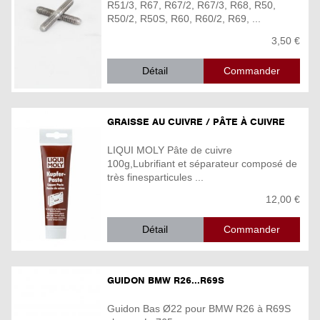
R51/3, R67, R67/2, R67/3, R68, R50,
R50/2, R50S, R60, R60/2, R69, ...
3,50 €
Détail
GRAISSE AU CUIVRE / PÂTE À CUIVRE
LIQUI MOLY Pâte de cuivre
100g,Lubrifiant et séparateur composé de
très finesparticules ...
12,00 €
Détail
GUIDON BMW R26...R69S
Guidon Bas Ø22 pour BMW R26 à R69S