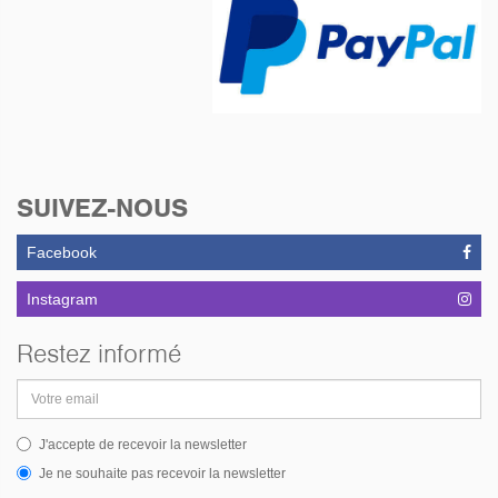
soins
Etancheité Haut Moteur +
Nettoyage Complète
Moteur et Carburateurs,
Remplacement Coussinet
de Bielle
Nettoyage Complet
Tambour + Mâchoires
Train de Pneus Neufs
SUIVEZ-NOUS
Remplacement Plaquette
Avant.
Facebook
Instagram
Restez informé
Adresse
email
J'accepte de recevoir la newsletter
Je ne souhaite pas recevoir la newsletter