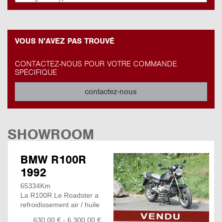
VOUS N'AVEZ PAS TROUVÉ
CONTACTEZ-NOUS POUR VOTRE COMMANDE
SPÉCIFIQUE
contactez-nous
SHOWROOM
BMW R100R
1992
65334Km
La R100R Le Roadster a
refroidissement air / huile
le plus aboutie de la
630,00 € - 6 300,00 €