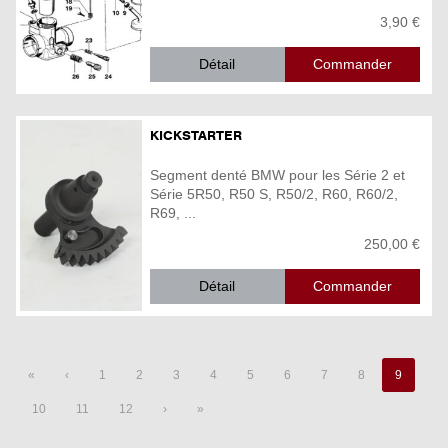
3,90 €
Détail
KICKSTARTER
Segment denté BMW pour les Série 2 et
Série 5R50, R50 S, R50/2, R60, R60/2,
R69, ...
250,00 €
Détail
«
‹
1
2
3
4
5
6
7
8
9
10
11
12
›
»