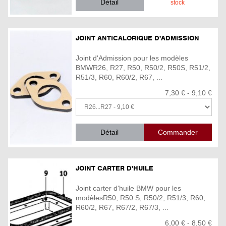
Détail
stock
JOINT ANTICALORIQUE D'ADMISSION
Joint d'Admission pour les modèles
BMWR26, R27, R50, R50/2, R50S, R51/2,
R51/3, R60, R60/2, R67, ...
7,30 € - 9,10 €
Détail
JOINT CARTER D'HUILE
Joint carter d'huile BMW pour les
modèlesR50, R50 S, R50/2, R51/3, R60,
R60/2, R67, R67/2, R67/3, ...
6,00 € - 8,50 €