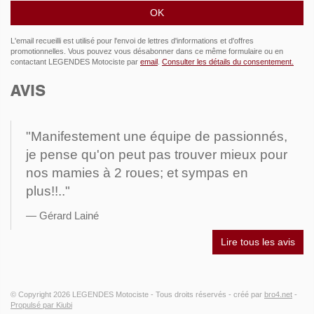
L'email recueilli est utilisé pour l'envoi de lettres d'informations et d'offres
promotionnelles. Vous pouvez vous désabonner dans ce même formulaire ou en
contactant LEGENDES Motociste par
email
.
Consulter les détails du consentement.
AVIS
"Manifestement une équipe de passionnés,
je pense qu'on peut pas trouver mieux pour
nos mamies à 2 roues; et sympas en
plus!!.."
Gérard Lainé
Lire tous les avis
© Copyright 2026
LEGENDES Motociste
- Tous droits réservés -
créé par
bro4.net
-
Propulsé par Kiubi