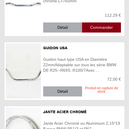
chrome L=765mm
112,29 €
Détail
GUIDON USA
Guidon haut type USA en Diamètre
22mmAdaptable sur tous les série BMW
DE R25--R69S..R100/7Avec ...
72,00 €
Produit en rupture de
Détail
stock
JANTE ACIER CHROMÉ
Jante Acier Chromé ou Aluminium 2,15*19
B pour BMW R51/3 et R67