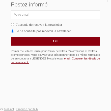
Restez informé
Adresse
email
J'accepte de recevoir la newsletter
Je ne souhaite pas recevoir la newsletter
L'email recueilli est utilisé pour l'envoi de lettres d'informations et d'offres
promotionnelles. Vous pouvez vous désabonner dans ce même formulaire
ou en contactant LEGENDES Motociste par
email
.
Consulter les détails du
consentement.
par
bro4.net
-
Propulsé par Kiubi