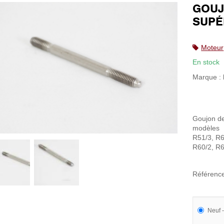
GOUJ
SUPÉ
Moteur
En stock
Marque :
Goujon de
modèles
R51/3, R6
R60/2, R
Référenc
Neuf -