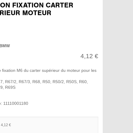
ON FIXATION CARTER
RIEUR MOTEUR
BMW
4,12 €
 fixation M6 du carter supérieur du moteur pour les
7, R67/2, R67/3, R68, R50, R50/2, R50S, R60,
69, R69S
e: 11110001180
 4,12 €