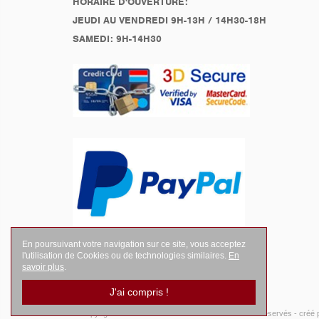
HORAIRE D'OUVERTURE:
JEUDI AU VENDREDI 9H-13H / 14H30-18H
SAMEDI: 9H-14H30
En poursuivant votre navigation sur ce site, vous acceptez
l'utilisation de Cookies ou de technologies similaires.
En
savoir plus
.
J'ai compris !
© Copyright 2026
LEGENDES Motociste
- Tous droits réservés -
créé 