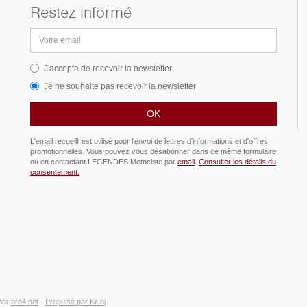
Restez informé
Adresse
email
J'accepte de recevoir la newsletter
Je ne souhaite pas recevoir la newsletter
L'email recueilli est utilisé pour l'envoi de lettres d'informations et d'offres
promotionnelles. Vous pouvez vous désabonner dans ce même formulaire
ou en contactant LEGENDES Motociste par
email
.
Consulter les détails du
consentement.
par
bro4.net
-
Propulsé par Kiubi