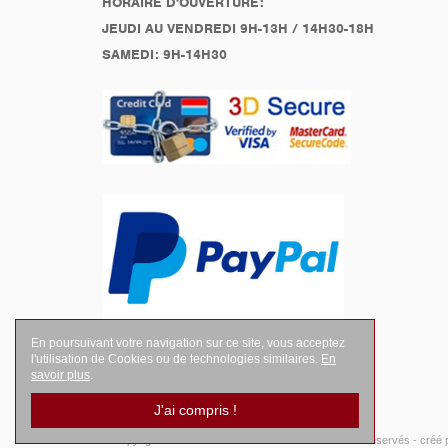
HORAIRE D'OUVERTURE:
JEUDI AU VENDREDI 9H-13H / 14H30-18H
SAMEDI: 9H-14H30
En poursuivant votre navigation sur ce site, vous acceptez
l'utilisation de Cookies ou de technologies similaires.
En
savoir plus
.
J'ai compris !
© Copyright 2026
LEGENDES Motociste
- Tous droits réservés -
créé 