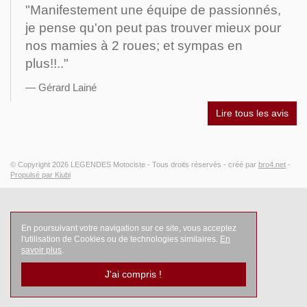
"Manifestement une équipe de passionnés,
je pense qu'on peut pas trouver mieux pour
nos mamies à 2 roues; et sympas en
plus!!.."
Gérard Lainé
Lire tous les avis
© Copyright 2026
LEGENDES Motociste
- Tous droits réservés -
créé par
bro4.net
-
Propulsé par Kiubi
En poursuivant votre navigation sur ce site, vous acceptez
l'utilisation de Cookies ou de technologies similaires.
En
savoir plus
.
J'ai compris !