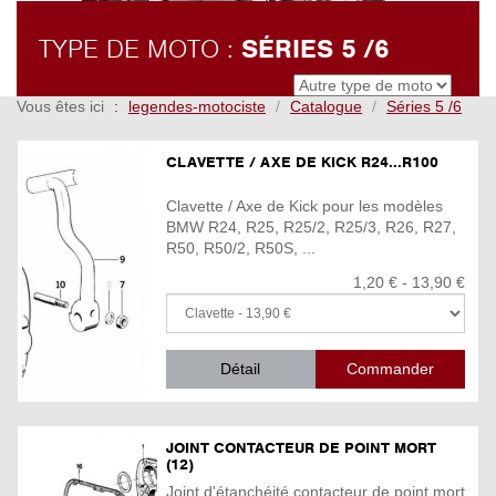
TYPE DE MOTO :
SÉRIES 5 /6
Vous êtes ici
legendes-motociste
Catalogue
Séries 5 /6
CLAVETTE / AXE DE KICK R24...R100
Clavette / Axe de Kick pour les modèles
BMW R24, R25, R25/2, R25/3, R26, R27,
R50, R50/2, R50S, ...
1,20 € - 13,90 €
Détail
JOINT CONTACTEUR DE POINT MORT
(12)
Joint d'étanchéité contacteur de point mort