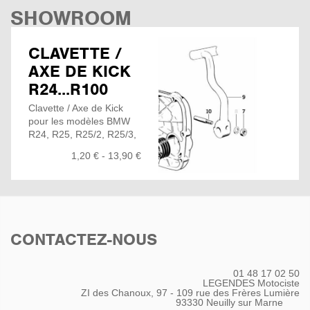
SHOWROOM
CLAVETTE /
AXE DE KICK
R24...R100
Clavette / Axe de Kick
pour les modèles BMW
R24, R25, R25/2, R25/3,
R26, R27, R50, R50/2,
1,20 € - 13,90 €
R50S, R60, R60/2, R69,
R69S, R50/5, R60/5,
R60/6, R75/5, R75/6,
R90/6, R90S, R45,
R45/N, R45T, R45T/N,
R65, R65LS, R65T, R 60
CONTACTEZ-NOUS
/7, R 60 TIC, R 75 /7, R
80 RT, R 80 TIC, R 80, R
80 /7, R 65 GS, R 80
01 48 17 02 50
G/S, R 80 ST, R 80 GS, R
LEGENDES Motociste
100 GS, R 100 /7, R 100
ZI des Chanoux, 97 - 109 rue des Frères Lumière
93330
Neuilly sur Marne
/7T, R 100 /T, R 100 CS,