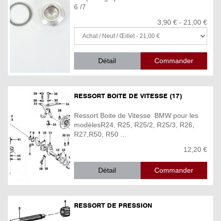
6 /7
3,90 € - 21,00 €
Détail
RESSORT BOITE DE VITESSE (17)
Ressort Boite de Vitesse BMW pour les
modèlesR24, R25, R25/2, R25/3, R26,
R27,R50, R50 ...
12,20 €
Détail
RESSORT DE PRESSION