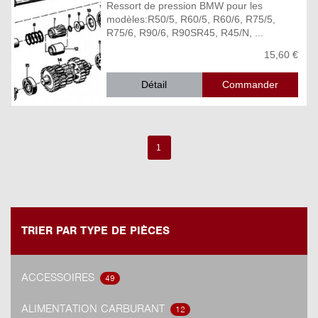
Ressort de pression BMW pour les
modèles:R50/5, R60/5, R60/6, R75/5,
R75/6, R90/6, R90SR45, R45/N, ...
15,60 €
Détail
1
TRIER PAR TYPE DE PIÈCES
ACCESSOIRES
49
ALIMENTATION CARBURANT
12