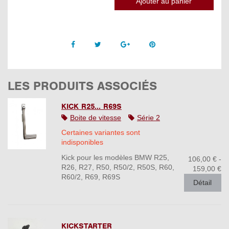
Facebook
Twitter
Google +
Pinterest
LES PRODUITS ASSOCIÉS
KICK R25... R69S
Boite de vitesse
Série 2
Certaines variantes sont
indisponibles
Kick pour les modèles BMW R25,
106,00 € -
R26, R27, R50, R50/2, R50S, R60,
159,00 €
R60/2, R69, R69S
Détail
KICKSTARTER