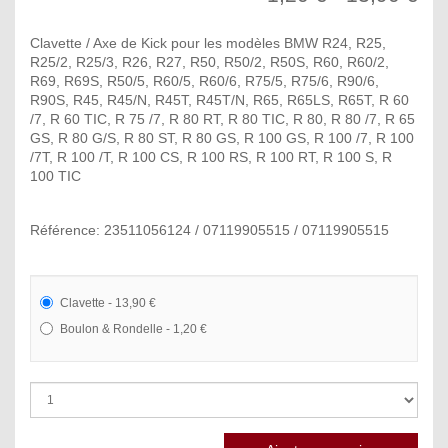
Clavette / Axe de Kick pour les modèles BMW R24, R25,
R25/2, R25/3, R26, R27, R50, R50/2, R50S, R60, R60/2,
R69, R69S, R50/5, R60/5, R60/6, R75/5, R75/6, R90/6,
R90S, R45, R45/N, R45T, R45T/N, R65, R65LS, R65T, R 60
/7, R 60 TIC, R 75 /7, R 80 RT, R 80 TIC, R 80, R 80 /7, R 65
GS, R 80 G/S, R 80 ST, R 80 GS, R 100 GS, R 100 /7, R 100
/7T, R 100 /T, R 100 CS, R 100 RS, R 100 RT, R 100 S, R
100 TIC
Référence: 23511056124 / 07119905515 / 07119905515
Clavette - 13,90 €
Boulon & Rondelle - 1,20 €