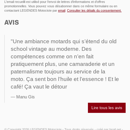
L'email recueilli est utilisé pour l'envoi de lettres d'informations et d'offres
promotionnelles. Vous pouvez vous désabonner dans ce même formulaire ou en
contactant LEGENDES Motociste par
email
.
Consulter les détails du consentement.
AVIS
"Une ambiance motards qui s’étend du old
school vintage au moderne. Des
compétences comme on n’en fait
pratiquement plus, une camaraderie et un
paternalisme toujours au service de la
moto. Ça sent bon l’huile et l’essence ! Et le
café! Ça vaut le détour
Manu Gis
Lire tous les avis
© Copyright 2026
LEGENDES Motociste
- Tous droits réservés -
créé par
bro4.net
-