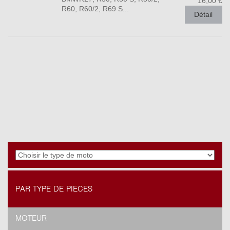
16,00 €
R60, R60/2, R69 S...
Détail
PAR TYPE DE PIÈCES
MOTEUR