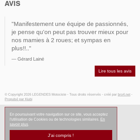
AVIS
"Manifestement une équipe de passionnés,
je pense qu'on peut pas trouver mieux pour
nos mamies à 2 roues; et sympas en
plus!!.."
Gérard Lainé
Lire tous les avis
© Copyright 2026
LEGENDES Motociste
- Tous droits réservés -
créé par
bro4.net
-
Propulsé par Kiubi
En poursuivant votre navigation sur ce site, vous acceptez
l'utilisation de Cookies ou de technologies similaires.
En
savoir plus
.
J'ai compris !