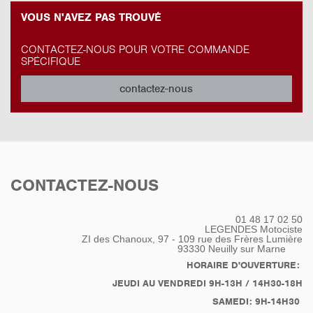
VOUS N'AVEZ PAS TROUVÉ
CONTACTEZ-NOUS POUR VOTRE COMMANDE
SPÉCIFIQUE
contactez-nous
CONTACTEZ-NOUS
01 48 17 02 50
LEGENDES Motociste
ZI des Chanoux, 97 - 109 rue des Frères Lumière
93330
Neuilly sur Marne
HORAIRE D'OUVERTURE:
JEUDI AU VENDREDI 9H-13H / 14H30-18H
SAMEDI: 9H-14H30