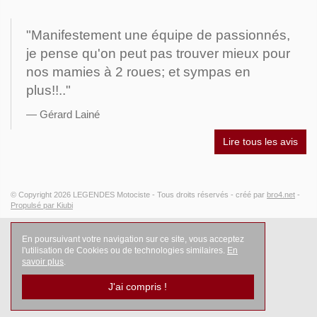
"Manifestement une équipe de passionnés,
je pense qu'on peut pas trouver mieux pour
nos mamies à 2 roues; et sympas en
plus!!.."
Gérard Lainé
Lire tous les avis
© Copyright 2026
LEGENDES Motociste
- Tous droits réservés -
créé par
bro4.net
-
Propulsé par Kiubi
En poursuivant votre navigation sur ce site, vous acceptez
l'utilisation de Cookies ou de technologies similaires.
En
savoir plus
.
J'ai compris !