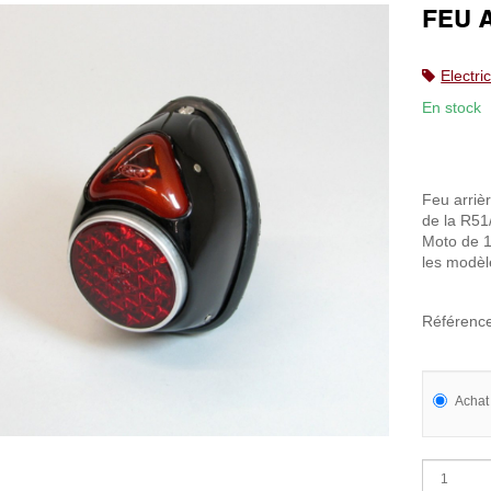
FEU 
Electri
En stock
Feu arriè
de la R51
Moto de 1
les modèl
Référenc
Achat 