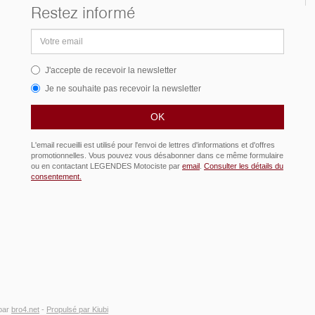
Restez informé
Adresse
email
J'accepte de recevoir la newsletter
Je ne souhaite pas recevoir la newsletter
L'email recueilli est utilisé pour l'envoi de lettres d'informations et d'offres
promotionnelles. Vous pouvez vous désabonner dans ce même formulaire
ou en contactant LEGENDES Motociste par
email
.
Consulter les détails du
consentement.
par
bro4.net
-
Propulsé par Kiubi