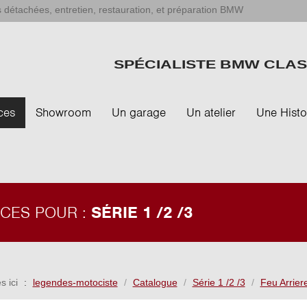
 détachées, entretien, restauration, et préparation BMW
SPÉCIALISTE BMW CLAS
ces
Showroom
Un garage
Un atelier
Une Histo
ÈCES POUR :
SÉRIE 1 /2 /3
s ici
legendes-motociste
Catalogue
Série 1 /2 /3
Feu Arrie