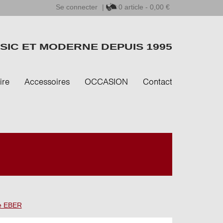
Se connecter
|
0
article - 0,00 €
SIC ET MODERNE DEPUIS 1995
ire
Accessoires
OCCASION
Contact
re EBER