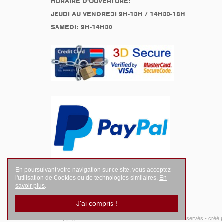
HORAIRE D'OUVERTURE:
JEUDI AU VENDREDI 9H-13H / 14H30-18H
SAMEDI: 9H-14H30
En poursuivant votre navigation sur ce site, vous acceptez
l'utilisation de Cookies ou de technologies similaires.
En
savoir plus
.
J'ai compris !
© Copyright 2026
LEGENDES Motociste
- Tous droits réservés -
créé 