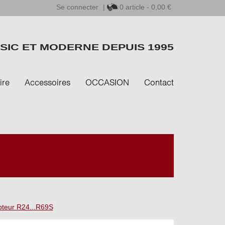
Se connecter
|
0
article - 0,00 €
SIC ET MODERNE DEPUIS 1995
ire
Accessoires
OCCASION
Contact
pteur R24...R69S