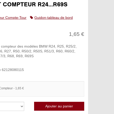
T COMPTEUR R24...R69S
ur Compte-Tour
Guidon-tableau de bord
1,65 €
ur compteur des modèles BMW R24, R25, R25/2,
6, R27, R50, R50/2, R50S, R51/3, R60, R60/2,
7/3, R68, R69, R69S
e 62128080115
 Compteur - 1,65 €