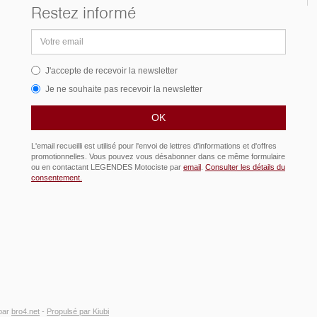
Restez informé
Adresse
email
J'accepte de recevoir la newsletter
Je ne souhaite pas recevoir la newsletter
L'email recueilli est utilisé pour l'envoi de lettres d'informations et d'offres
promotionnelles. Vous pouvez vous désabonner dans ce même formulaire
ou en contactant LEGENDES Motociste par
email
.
Consulter les détails du
consentement.
par
bro4.net
-
Propulsé par Kiubi