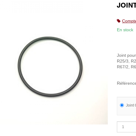
JOIN
Compte
En stock
Joint po
R25/3, R2
R67/2, R6
Référenc
Joint