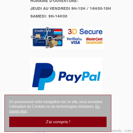
HORAIRE D'OUVERTURE:
JEUDI AU VENDREDI 9H-13H / 14H30-18H
SAMEDI: 9H-14H30
En poursuivant votre navigation sur ce site, vous acceptez
l'utilisation de Cookies ou de technologies similaires.
En
savoir plus
.
J'ai compris !
© Copyright 2026
LEGENDES Motociste
- Tous droits réservés -
créé 