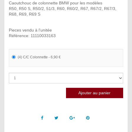
Caoutchouc de colonnette BMW pour les modèles
R50, R50 S, R50/2, 51/3, R60, R60/2, R67, R67/2, R67/3,
R68, R69, R69 S
Pieces vendu à l'unitée
Référence: 11110033163
(4) C/C Colonnette - 6,90 €
Facebook
Twitter
Google +
Pinterest