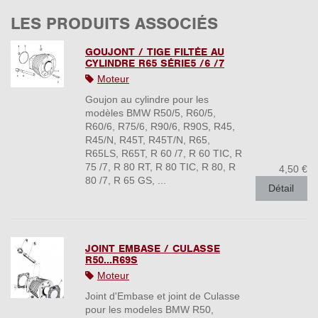
LES PRODUITS ASSOCIÉS
GOUJONT / TIGE FILTÉE AU
CYLINDRE R65 SÉRIE5 /6 /7
Moteur
Goujon au cylindre pour les
modèles BMW R50/5, R60/5,
R60/6, R75/6, R90/6, R90S, R45,
R45/N, R45T, R45T/N, R65,
R65LS, R65T, R 60 /7, R 60 TIC, R
75 /7, R 80 RT, R 80 TIC, R 80, R
4,50 €
80 /7, R 65 GS, ...
Détail
JOINT EMBASE / CULASSE
R50...R69S
Moteur
Joint d'Embase et joint de Culasse
pour les modeles BMW R50,