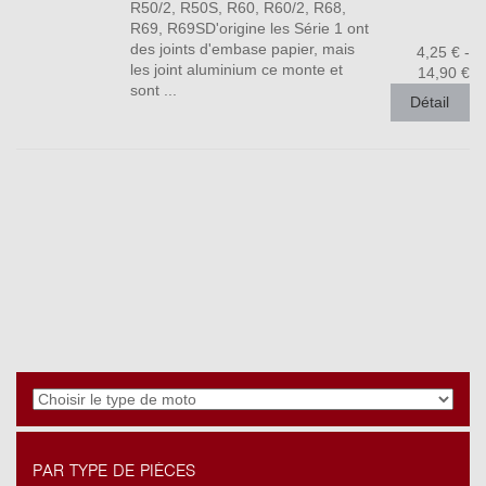
R50/2, R50S, R60, R60/2, R68,
R69, R69SD'origine les Série 1 ont
des joints d'embase papier, mais
4,25 € -
les joint aluminium ce monte et
14,90 €
sont ...
Détail
PAR TYPE DE PIÈCES