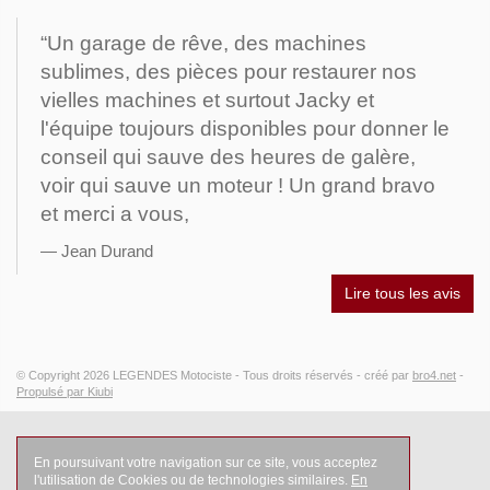
“Un garage de rêve, des machines
sublimes, des pièces pour restaurer nos
vielles machines et surtout Jacky et
l'équipe toujours disponibles pour donner le
conseil qui sauve des heures de galère,
voir qui sauve un moteur ! Un grand bravo
et merci a vous,
Jean Durand
Lire tous les avis
© Copyright 2026
LEGENDES Motociste
- Tous droits réservés -
créé par
bro4.net
-
Propulsé par Kiubi
En poursuivant votre navigation sur ce site, vous acceptez
l'utilisation de Cookies ou de technologies similaires.
En