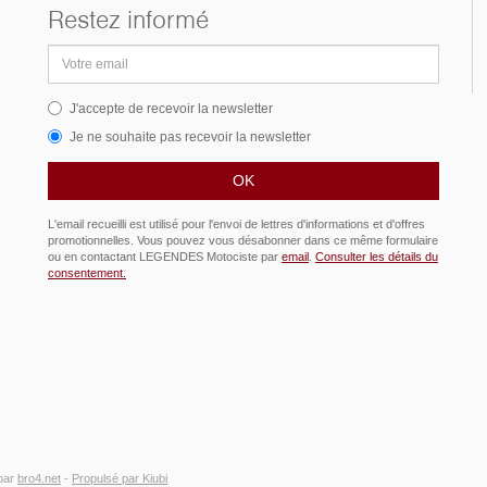
Restez informé
Adresse
email
J'accepte de recevoir la newsletter
Je ne souhaite pas recevoir la newsletter
L'email recueilli est utilisé pour l'envoi de lettres d'informations et d'offres
promotionnelles. Vous pouvez vous désabonner dans ce même formulaire
ou en contactant LEGENDES Motociste par
email
.
Consulter les détails du
consentement.
par
bro4.net
-
Propulsé par Kiubi