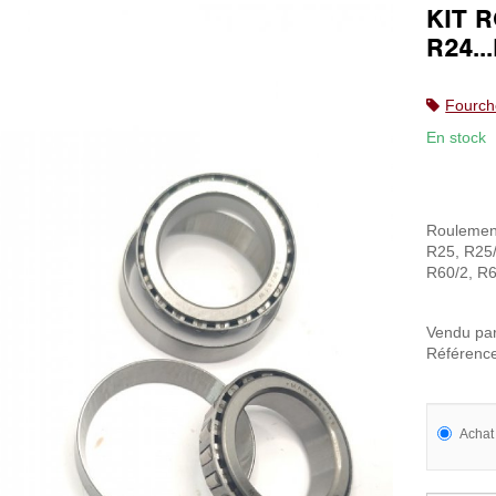
KIT 
R24..
Fourch
En stock
Roulement
R25, R25/
R60/2, R6
Vendu pa
Référenc
Achat 