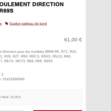
ROULEMENT DIRECTION
.R69S
e
Guidon-tableau de bord
61,00 €
 Direction pour les modèles BMW R5, R71, R24,
2, R26, R27, R50, R50 S, R50/2, R51/3, R60,
7, R67/2, R67/3, R68, R69, R69S
r 2
e: 31415590040
/ Neuf - 61,00 €