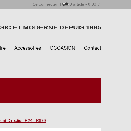
Se connecter
|
0
article - 0,00 €
SIC ET MODERNE DEPUIS 1995
ire
Accessoires
OCCASION
Contact
ent Direction R24...R69S