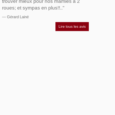
trouver mieux pour nos mamies à 2
roues; et sympas en plus!!.."
Gérard Lainé
Lire tous les avis