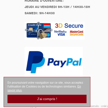
HORAIRE D'OUVERTURE:
JEUDI AU VENDREDI 9H-13H / 14H30-18H
SAMEDI: 9H-14H30
En poursuivant votre navigation sur ce site, vous acceptez
l'utilisation de Cookies ou de technologies similaires.
En
savoir plus
.
J'ai compris !
© Copyright 2026
LEGENDES Motociste
- Tous droits réservés -
créé 