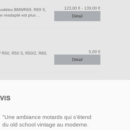
123,00 € - 139,00 €
s modèles BMWR69, R69 S,
 réadapté est plus ...
Détail
5,00 €
W R50, R50 S, R50/2, R60,
Détail
VIS
"Une ambiance motards qui s’étend
du old school vintage au moderne.