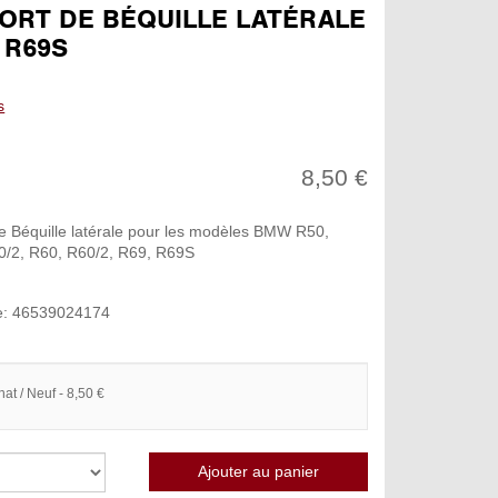
ORT DE BÉQUILLE LATÉRALE
. R69S
s
8,50 €
e Béquille latérale pour les modèles BMW R50,
0/2, R60, R60/2, R69, R69S
e: 46539024174
hat / Neuf - 8,50 €