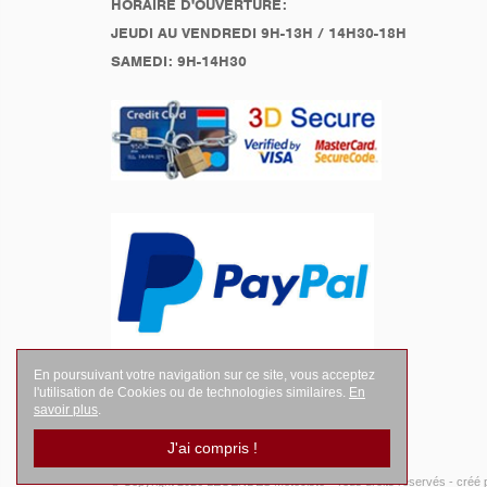
HORAIRE D'OUVERTURE:
JEUDI AU VENDREDI 9H-13H / 14H30-18H
SAMEDI: 9H-14H30
En poursuivant votre navigation sur ce site, vous acceptez
l'utilisation de Cookies ou de technologies similaires.
En
savoir plus
.
J'ai compris !
© Copyright 2026
LEGENDES Motociste
- Tous droits réservés -
créé 