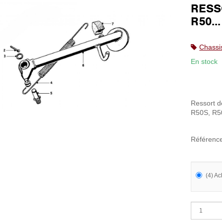
RESS
R50..
Chassi
En stock
Ressort d
R50S, R5
Référenc
(4) Ac