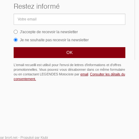
Restez informé
Adresse
email
J'accepte de recevoir la newsletter
Je ne souhaite pas recevoir la newsletter
L'email recueilli est utilisé pour l'envoi de lettres d'informations et d'offres
promotionnelles. Vous pouvez vous désabonner dans ce même formulaire
ou en contactant LEGENDES Motociste par
email
.
Consulter les détails du
consentement.
par
bro4.net
-
Propulsé par Kiubi