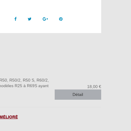
Facebook
Twitter
Google +
Pinterest
R50, R50/2, R50 S, R60/2,
 modèles R25 à R69S ayant
18,00 €
Détail
AMÉLIORÉ