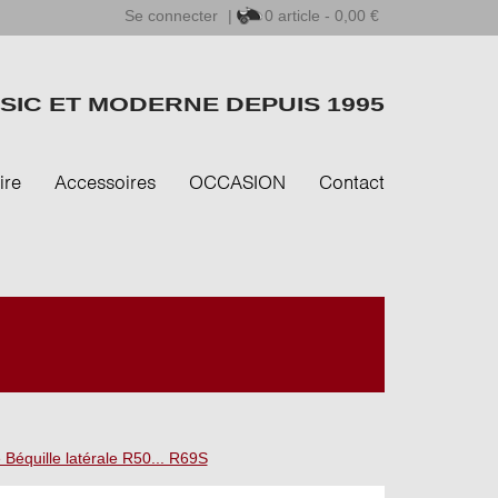
Se connecter
|
0
article - 0,00 €
SIC ET MODERNE DEPUIS 1995
ire
Accessoires
OCCASION
Contact
 Béquille latérale R50... R69S