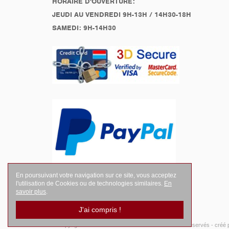
HORAIRE D'OUVERTURE:
JEUDI AU VENDREDI 9H-13H / 14H30-18H
SAMEDI: 9H-14H30
En poursuivant votre navigation sur ce site, vous acceptez
l'utilisation de Cookies ou de technologies similaires.
En
savoir plus
.
J'ai compris !
© Copyright 2026
LEGENDES Motociste
- Tous droits réservés -
créé 