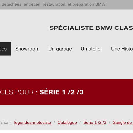
 détachées, entretien, restauration, et préparation BMW
SPÉCIALISTE BMW CLAS
ces
Showroom
Un garage
Un atelier
Une Histo
ÈCES POUR :
SÉRIE 1 /2 /3
s ici
legendes-motociste
Catalogue
Série 1 /2 /3
Sangle de