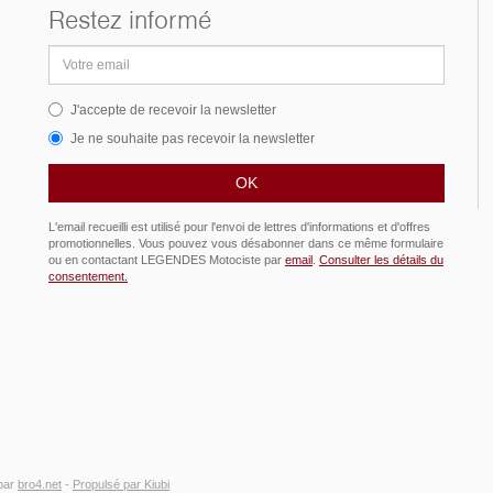
Restez informé
Adresse
email
J'accepte de recevoir la newsletter
Je ne souhaite pas recevoir la newsletter
L'email recueilli est utilisé pour l'envoi de lettres d'informations et d'offres
promotionnelles. Vous pouvez vous désabonner dans ce même formulaire
ou en contactant LEGENDES Motociste par
email
.
Consulter les détails du
consentement.
par
bro4.net
-
Propulsé par Kiubi