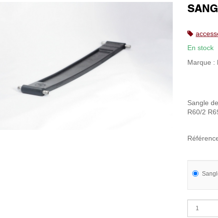
SANG
access
En stock
Marque :
Sangle d
R60/2 R6
Référenc
Sangl