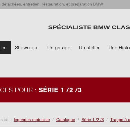
 détachées, entretien, restauration, et préparation BMW
SPÉCIALISTE BMW CLAS
ces
Showroom
Un garage
Un atelier
Une Histo
ÈCES POUR :
SÉRIE 1 /2 /3
s ici
legendes-motociste
Catalogue
Série 1 /2 /3
Trappe à o