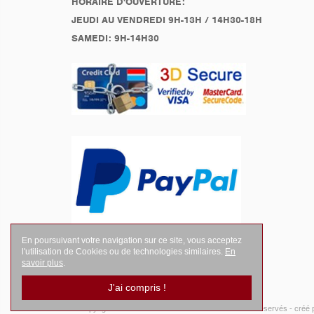
HORAIRE D'OUVERTURE:
JEUDI AU VENDREDI 9H-13H / 14H30-18H
SAMEDI: 9H-14H30
En poursuivant votre navigation sur ce site, vous acceptez
l'utilisation de Cookies ou de technologies similaires.
En
savoir plus
.
J'ai compris !
© Copyright 2026
LEGENDES Motociste
- Tous droits réservés -
créé 