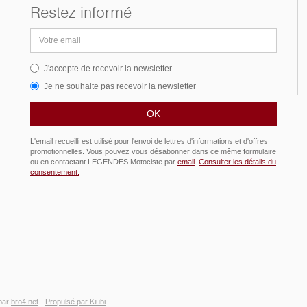
Restez informé
Adresse
email
J'accepte de recevoir la newsletter
Je ne souhaite pas recevoir la newsletter
L'email recueilli est utilisé pour l'envoi de lettres d'informations et d'offres
promotionnelles. Vous pouvez vous désabonner dans ce même formulaire
ou en contactant LEGENDES Motociste par
email
.
Consulter les détails du
consentement.
par
bro4.net
-
Propulsé par Kiubi