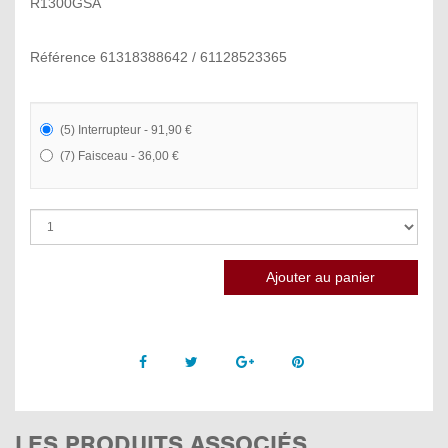
R1300GSA
Référence 61318388642 / 61128523365
(5) Interrupteur - 91,90 €
(7) Faisceau - 36,00 €
Facebook
Twitter
Google +
Pinterest
LES PRODUITS ASSOCIÉS