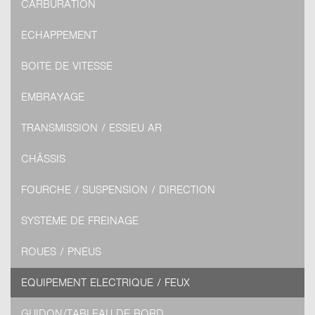
CARBURATION
ECHAPPEMENT
BOITE DE VITESSE
EMBRAYAGE
TRANSMISSION / ESSIEU AR
CHÂSSIS
FOURCHE / SUSPENSION / DIRECTION
SYSTÈME DE FREINAGE
ROUES / PNEUS
EQUIPEMENT ELECTRIQUE / FEUX
GUIDON/TABLEAU DE BORD