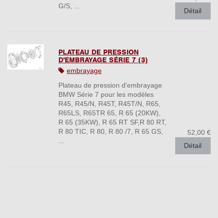
G/S, ...
Détail
PLATEAU DE PRESSION
D'EMBRAYAGE SÉRIE 7 (3)
embrayage
Plateau de pression d'embrayage
BMW Série 7 pour les modèles
R45, R45/N, R45T, R45T/N, R65,
R65LS, R65TR 65, R 65 (20KW),
R 65 (35KW), R 65 RT SF,R 80 RT,
R 80 TIC, R 80, R 80 /7, R 65 GS,
52,00 €
...
Détail