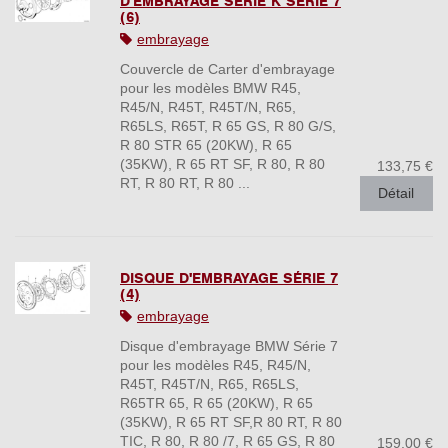
D'EMBRAYAGE SÉRIE K SÉRIE 7
(6)
embrayage
Couvercle de Carter d'embrayage
pour les modèles BMW R45,
R45/N, R45T, R45T/N, R65,
R65LS, R65T, R 65 GS, R 80 G/S,
R 80 STR 65 (20KW), R 65
(35KW), R 65 RT SF, R 80, R 80
133,75 €
RT, R 80 RT, R 80 ...
Détail
DISQUE D'EMBRAYAGE SÉRIE 7
(4)
embrayage
Disque d'embrayage BMW Série 7
pour les modèles R45, R45/N,
R45T, R45T/N, R65, R65LS,
R65TR 65, R 65 (20KW), R 65
(35KW), R 65 RT SF,R 80 RT, R 80
TIC, R 80, R 80 /7, R 65 GS, R 80
159,00 €