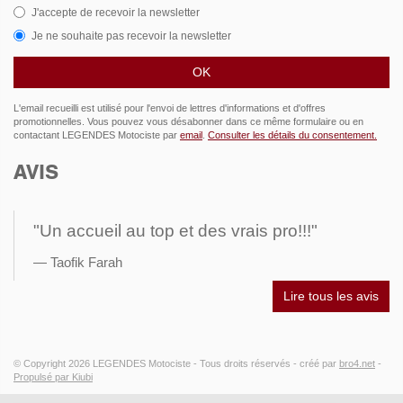
J'accepte de recevoir la newsletter
Je ne souhaite pas recevoir la newsletter
L'email recueilli est utilisé pour l'envoi de lettres d'informations et d'offres
promotionnelles. Vous pouvez vous désabonner dans ce même formulaire ou en
contactant LEGENDES Motociste par
email
.
Consulter les détails du consentement.
AVIS
"Un accueil au top et des vrais pro!!!"
Taofik Farah
Lire tous les avis
© Copyright 2026
LEGENDES Motociste
- Tous droits réservés -
créé par
bro4.net
-
Propulsé par Kiubi