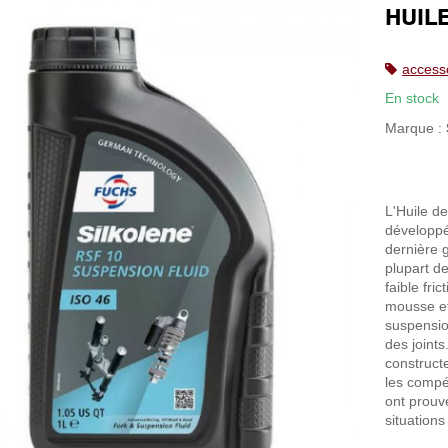
HUIL
access
En stock
Marque :
L'Huile d
développé
dernière g
plupart de
faible fri
mousse et
suspensio
des joints
construct
les compét
ont prouvé
situations 