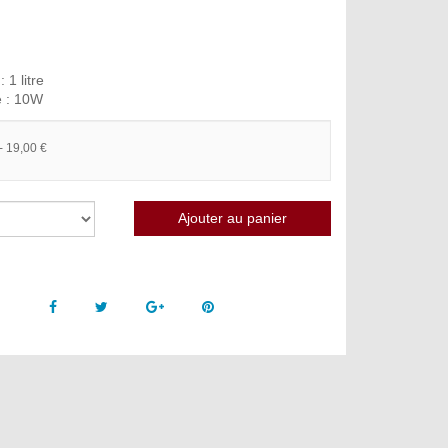
 1 litre
é : 10W
- 19,00 €
Facebook
Twitter
Google +
Pinterest