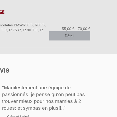
CÉ
s modèles BMWR50/5, R60/5,
55,00 € - 70,00 €
 TIC, R 75 /7, R 80 TIC, R
Détail
VIS
"Manifestement une équipe de
passionnés, je pense qu'on peut pas
trouver mieux pour nos mamies à 2
roues; et sympas en plus!!.."
Gérard Lainé