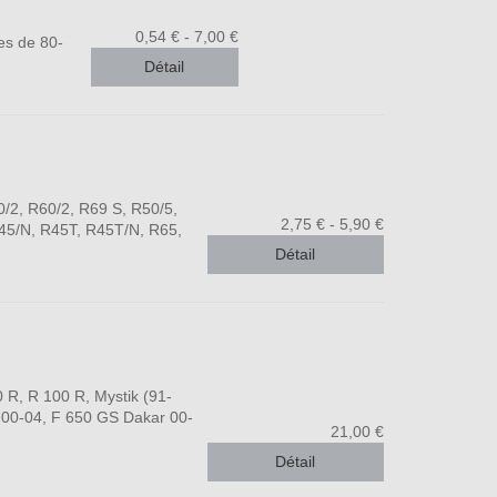
0,54 € - 7,00 €
es de 80-
Détail
/2, R60/2, R69 S, R50/5,
2,75 € - 5,90 €
45/N, R45T, R45T/N, R65,
Détail
R, R 100 R, Mystik (91-
 00-04, F 650 GS Dakar 00-
21,00 €
Détail