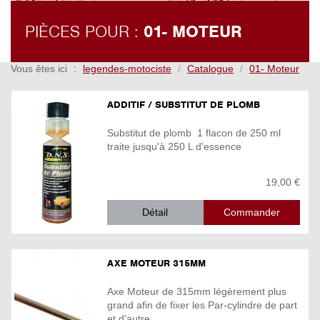
PIÈCES POUR :
01- MOTEUR
Vous êtes ici
legendes-motociste
Catalogue
01- Moteur
ADDITIF / SUBSTITUT DE PLOMB
Substitut de plomb 1 flacon de 250 ml
traite jusqu'à 250 L d'essence
19,00 €
Détail
AXE MOTEUR 315MM
Axe Moteur de 315mm légèrement plus
grand afin de fixer les Par-cylindre de part
et d'autre ...