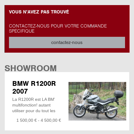
VOUS N'AVEZ PAS TROUVÉ
CONTACTEZ-NOUS POUR VOTRE COMMANDE
SPÉCIFIQUE
contactez-nous
SHOWROOM
BMW R1200R
2007
La R1200R est LA BM'
multifonction! autant
utiliser pour du tout les
jours, boulot,
1 500,00 € - 4 500,00 €
déplacement rapide et
petit viré entre ami
qu'utilisé pour les longue