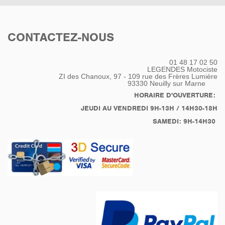
route en solo comme en
duo, cette moto répondra
à toutes vos demande.
CONTACTEZ-NOUS
145277km
Disques avant +
Plaquette neuves
01 48 17 02 50
Plaquettes arrière neuves
LEGENDES Motociste
Vidange Complète Boite,
ZI des Chanoux, 97 - 109 rue des Frères Lumière
93330
Neuilly sur Marne
Pont, Moteur + filtre
Purge Complet du
HORAIRE D'OUVERTURE:
Système de freinage
JEUDI AU VENDREDI 9H-13H / 14H30-18H
Remplacement des
SAMEDI: 9H-14H30
bougies
Remplacement Bobines
Crayons
Remplacement des spi
de fourche
Réglage Jeux aux
Soupapes
Courroie d'alternateur
remplacée en 2022
Réfection de Pont / Bras
Oscillant en 2021: