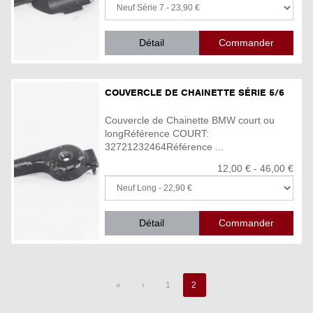
Détail
COUVERCLE DE CHAINETTE SÉRIE 5/6
Couvercle de Chainette BMW court ou
longRéférence COURT:
32721232464Référence ...
12,00 € - 46,00 €
Détail
«
‹
1
2