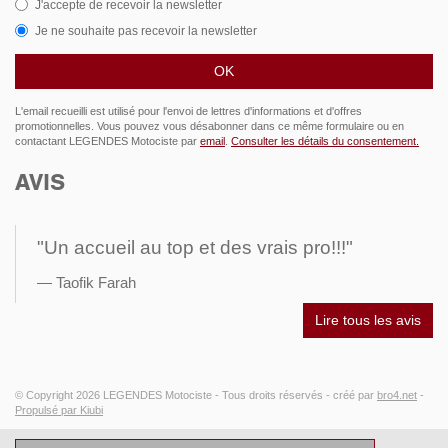
J'accepte de recevoir la newsletter
Je ne souhaite pas recevoir la newsletter
L'email recueilli est utilisé pour l'envoi de lettres d'informations et d'offres
promotionnelles. Vous pouvez vous désabonner dans ce même formulaire ou en
contactant LEGENDES Motociste par
email
.
Consulter les détails du consentement.
AVIS
"Un accueil au top et des vrais pro!!!"
Taofik Farah
Lire tous les avis
© Copyright 2026
LEGENDES Motociste
- Tous droits réservés -
créé par
bro4.net
-
Propulsé par Kiubi