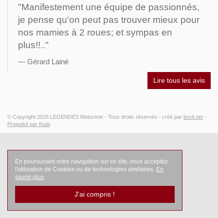
"Manifestement une équipe de passionnés,
je pense qu'on peut pas trouver mieux pour
nos mamies à 2 roues; et sympas en
plus!!.."
Gérard Lainé
Lire tous les avis
© Copyright 2026
LEGENDES Motociste
- Tous droits réservés -
créé par
bro4.net
-
Propulsé par Kiubi
En poursuivant votre navigation sur ce site, vous acceptez
l'utilisation de Cookies ou de technologies similaires.
En
savoir plus
.
J'ai compris !