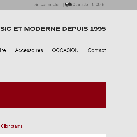
Se connecter
|
0
article - 0,00 €
SIC ET MODERNE DEPUIS 1995
ire
Accessoires
OCCASION
Contact
 Clignotants