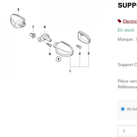
SUPP
Electri
En stock
Marque :
Support C
Pièce vend
Référenc
(6) Ac