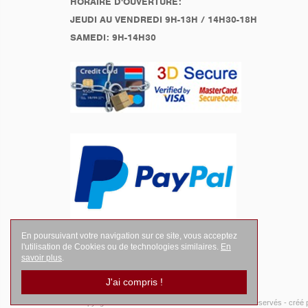
HORAIRE D'OUVERTURE:
JEUDI AU VENDREDI 9H-13H / 14H30-18H
SAMEDI: 9H-14H30
En poursuivant votre navigation sur ce site, vous acceptez
l'utilisation de Cookies ou de technologies similaires.
En
savoir plus
.
J'ai compris !
© Copyright 2026
LEGENDES Motociste
- Tous droits réservés -
créé 