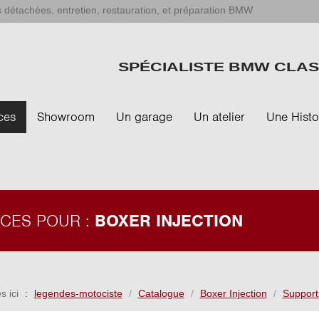
 détachées, entretien, restauration, et préparation BMW
SPÉCIALISTE BMW CLAS
ces
Showroom
Un garage
Un atelier
Une Histo
ÈCES POUR :
BOXER INJECTION
s ici
legendes-motociste
Catalogue
Boxer Injection
Support