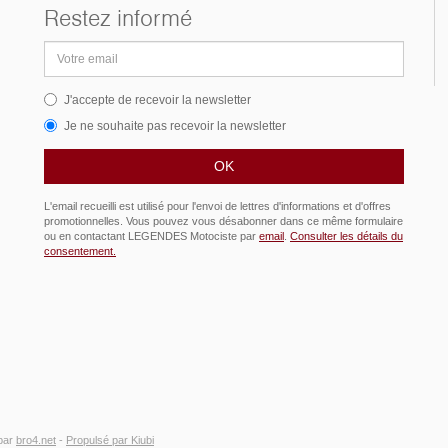
Restez informé
Adresse
email
J'accepte de recevoir la newsletter
Je ne souhaite pas recevoir la newsletter
L'email recueilli est utilisé pour l'envoi de lettres d'informations et d'offres
promotionnelles. Vous pouvez vous désabonner dans ce même formulaire
ou en contactant LEGENDES Motociste par
email
.
Consulter les détails du
consentement.
par
bro4.net
-
Propulsé par Kiubi