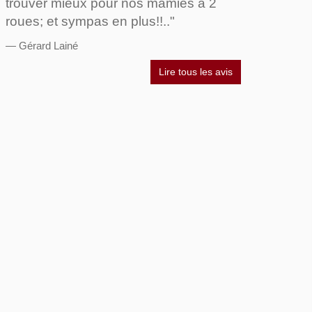
trouver mieux pour nos mamies à 2
roues; et sympas en plus!!.."
Gérard Lainé
Lire tous les avis