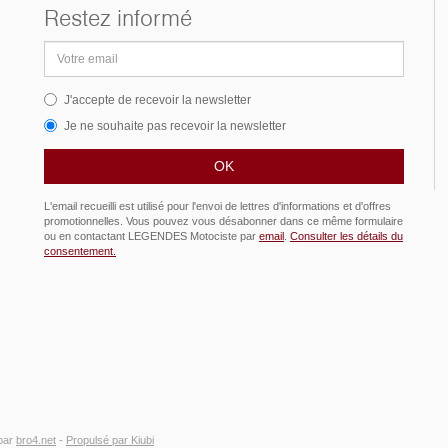
Restez informé
Adresse
email
J'accepte de recevoir la newsletter
Je ne souhaite pas recevoir la newsletter
L'email recueilli est utilisé pour l'envoi de lettres d'informations et d'offres
promotionnelles. Vous pouvez vous désabonner dans ce même formulaire
ou en contactant LEGENDES Motociste par
email
.
Consulter les détails du
consentement.
par
bro4.net
-
Propulsé par Kiubi