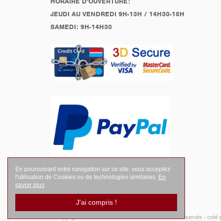
HORAIRE D'OUVERTURE:
JEUDI AU VENDREDI 9H-13H / 14H30-18H
SAMEDI: 9H-14H30
En poursuivant votre navigation sur ce site, vous acceptez
l'utilisation de Cookies ou de technologies similaires.
En
savoir plus
.
J'ai compris !
© Copyright 2026
LEGENDES Motociste
- Tous droits réservés -
créé 