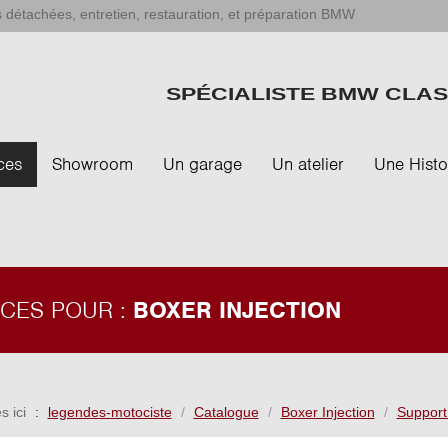
 détachées, entretien, restauration, et préparation BMW
SPÉCIALISTE BMW CLAS
ces
Showroom
Un garage
Un atelier
Une Histo
ÈCES POUR :
BOXER INJECTION
s ici
legendes-motociste
Catalogue
Boxer Injection
Support