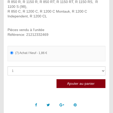
R 850 R, R 1150 R, R 850 RT, R 1150 RT, R 1150 RS, R
1100 S (98),
R 850 C, R 1200 C, R 1200 C Montauk, R 1200 C
Independent, R 1200 CL
Pièces vendu à l'unitée
Référence: 21212332469
(7) Achat / Neuf - 1,86 €
Facebook
Twitter
Google +
Pinterest