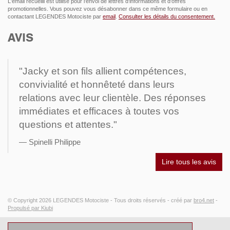
L'email recueilli est utilisé pour l'envoi de lettres d'informations et d'offres
promotionnelles. Vous pouvez vous désabonner dans ce même formulaire ou en
contactant LEGENDES Motociste par
email
.
Consulter les détails du consentement.
AVIS
"Jacky et son fils allient compétences,
convivialité et honnêteté dans leurs
relations avec leur clientèle. Des réponses
immédiates et efficaces à toutes vos
questions et attentes."
Spinelli Philippe
Lire tous les avis
© Copyright 2026
LEGENDES Motociste
- Tous droits réservés -
créé par
bro4.net
-
Propulsé par Kiubi