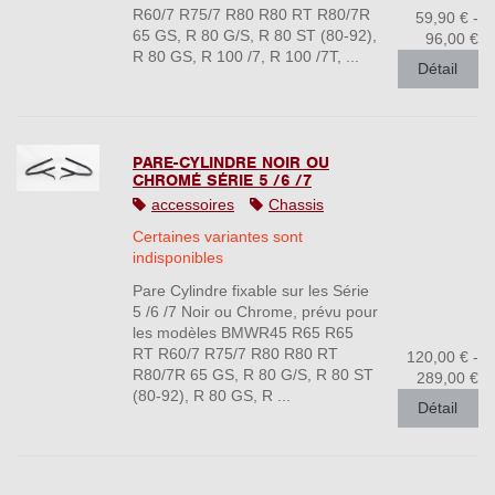
R60/7 R75/7 R80 R80 RT R80/7R
59,90 € -
65 GS, R 80 G/S, R 80 ST (80-92),
96,00 €
R 80 GS, R 100 /7, R 100 /7T, ...
Détail
PARE-CYLINDRE NOIR OU
CHROMÉ SÉRIE 5 /6 /7
accessoires
Chassis
Certaines variantes sont
indisponibles
Pare Cylindre fixable sur les Série
5 /6 /7 Noir ou Chrome, prévu pour
les modèles BMWR45 R65 R65
RT R60/7 R75/7 R80 R80 RT
120,00 € -
R80/7R 65 GS, R 80 G/S, R 80 ST
289,00 €
(80-92), R 80 GS, R ...
Détail