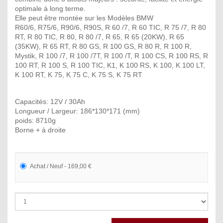
optimale à long terme.
Elle peut être montée sur les Modèles BMW
R60/6, R75/6, R90/6, R90S, R 60 /7, R 60 TIC, R 75 /7, R 80
RT, R 80 TIC, R 80, R 80 /7, R 65, R 65 (20KW), R 65
(35KW), R 65 RT, R 80 GS, R 100 GS, R 80 R, R 100 R,
Mystik, R 100 /7, R 100 /7T, R 100 /T, R 100 CS, R 100 RS, R
100 RT, R 100 S, R 100 TIC, K1, K 100 RS, K 100, K 100 LT,
K 100 RT, K 75, K 75 C, K 75 S, K 75 RT
Capacités: 12V / 30Ah
Longueur / Largeur: 186*130*171 (mm)
poids: 8710g
Borne + à droite
Achat / Neuf - 169,00 €