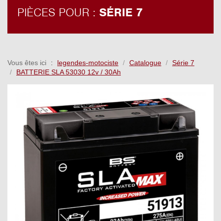
PIÈCES POUR :
SÉRIE 7
Vous êtes ici
legendes-motociste
Catalogue
Série 7
BATTERIE SLA 53030 12v / 30Ah