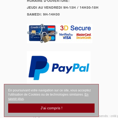
HORAIRE D'OUVERTURE:
JEUDI AU VENDREDI 9H-13H / 14H30-18H
SAMEDI: 9H-14H30
En poursuivant votre navigation sur ce site, vous acceptez
l'utilisation de Cookies ou de technologies similaires.
En
savoir plus
.
J'ai compris !
© Copyright 2026
LEGENDES Motociste
- Tous droits réservés -
créé 