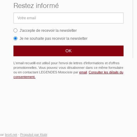
Restez informé
Adresse
email
J'accepte de recevoir la newsletter
Je ne souhaite pas recevoir la newsletter
L'email recueilli est utilisé pour l'envoi de lettres d'informations et d'offres
promotionnelles. Vous pouvez vous désabonner dans ce même formulaire
ou en contactant LEGENDES Motociste par
email
.
Consulter les détails du
consentement.
par
bro4.net
-
Propulsé par Kiubi