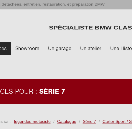
 détachées, entretien, restauration, et préparation BMW
SPÉCIALISTE BMW CLAS
ces
Showroom
Un garage
Un atelier
Une Histo
ÈCES POUR :
SÉRIE 7
s ici
legendes-motociste
Catalogue
Série 7
Carter Sport / S