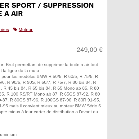
ER SPORT / SUPPRESSION
 A AIR
oires
Moteur
249,00 €
rt Brut permettant de supprimer la boite a air tout
 la ligne de la moto.
 pour les modèles BMW R 50/5, R 60/5, R 75/5, R
5/6, R 90/6, R 90S, R 60/7, R 75/7, R 80 bis 84, R
4, R 45 bis 84, R 65 bis 84, R 65 Mono ab 85, R 80
85, R 100 RS/RT Mono ab 87, R 65GS 87-92, R 80
0-87, R 80GS 87-96, R 100GS 87-96, R 80R 91-95,
-95 mais il convient mieux au moteur BMW Série 5
apte mieux à leur carter de distribution a l'avant du
luminium