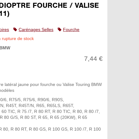
DIOPTRE FOURCHE / VALISE
11)
oires
Carénages Selles
Fourche
n rupture de stock
BMW
7,44 €
re latéral jaune pour fourche ou Valise Touring BMW
modèles
0/6, R75/5, R75/6, R90/6, R90S,
/N, R45T, R45T/N, R65, R65LS, R65T,
R 60 TIC, R 75 /7, R 80 RT, R 80 TIC, R 80, R 80 /7,
R 80 G/S, R 80 ST, R 65, R 65 (20KW), R 65
R 80, R 80 RT, R 80 GS, R 100 GS, R 100 /7, R 100