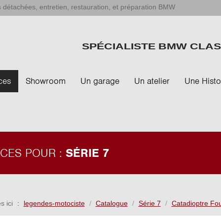
 détachées, entretien, restauration, et préparation BMW
SPÉCIALISTE BMW CLAS
ces
Showroom
Un garage
Un atelier
Une Histo
ÈCES POUR :
SÉRIE 7
s ici
legendes-motociste
Catalogue
Série 7
Catadioptre Fou