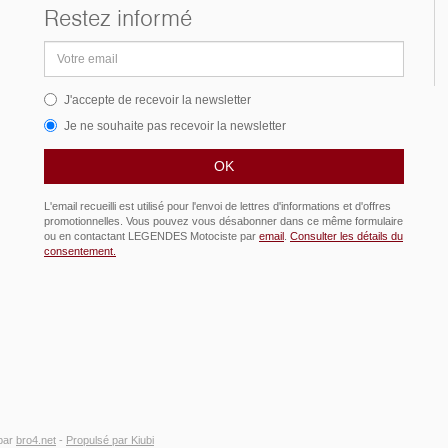
Restez informé
Adresse
email
J'accepte de recevoir la newsletter
Je ne souhaite pas recevoir la newsletter
L'email recueilli est utilisé pour l'envoi de lettres d'informations et d'offres
promotionnelles. Vous pouvez vous désabonner dans ce même formulaire
ou en contactant LEGENDES Motociste par
email
.
Consulter les détails du
consentement.
par
bro4.net
-
Propulsé par Kiubi