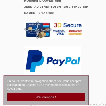
HORAIRE D'OUVERTURE:
JEUDI AU VENDREDI 9H-13H / 14H30-18H
SAMEDI: 9H-14H30
En poursuivant votre navigation sur ce site, vous acceptez
l'utilisation de Cookies ou de technologies similaires.
En
savoir plus
.
J'ai compris !
© Copyright 2026
LEGENDES Motociste
- Tous droits réservés -
créé 