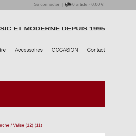
Se connecter
|
0
article - 0,00 €
SIC ET MODERNE DEPUIS 1995
ire
Accessoires
OCCASION
Contact
rche / Valise (12) (11)