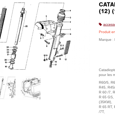
CATA
(12) (
access
Produit e
Marque :
Catadiopt
pour les 
R60/5, R6
R45, R45
R 60 /7, 
R 65 GS, 
(35KW),
R 65 RT, 
/7T,