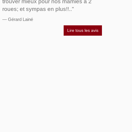
trouver mieux pour nos mamies à 2
roues; et sympas en plus!!.."
Gérard Lainé
Lire tous les avis