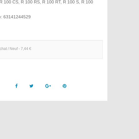
 R 100 CS, R 100 RS, R 100 RT, R 100 S, R 100
e: 63141244529
chat / Neuf - 7,44 €
Facebook
Twitter
Google +
Pinterest