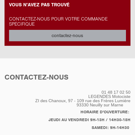
VOUS N'AVEZ PAS TROUVÉ
CONTACTEZ-NOUS POUR VOTRE COMMANDE
SPÉCIFIQUE
contactez-nous
CONTACTEZ-NOUS
01 48 17 02 50
LEGENDES Motociste
ZI des Chanoux, 97 - 109 rue des Frères Lumière
93330
Neuilly sur Marne
HORAIRE D'OUVERTURE:
JEUDI AU VENDREDI 9H-13H / 14H30-18H
SAMEDI: 9H-14H30