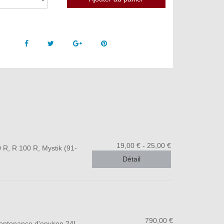
Facebook
Twitter
Google +
Pinterest
19,00 € - 25,00 €
 R, R 100 R, Mystik (91-
Détail
790,00 €
contenance d'environ 24L,