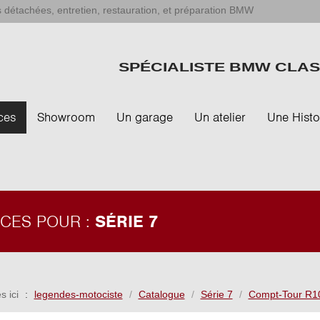
 détachées, entretien, restauration, et préparation BMW
SPÉCIALISTE BMW CLAS
ces
Showroom
Un garage
Un atelier
Une Histo
ÈCES POUR :
SÉRIE 7
s ici
legendes-motociste
Catalogue
Série 7
Compt-Tour R1