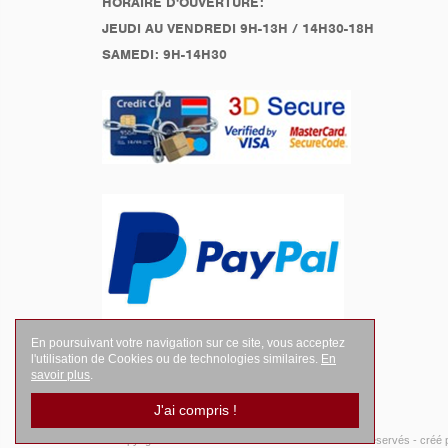
HORAIRE D'OUVERTURE:
JEUDI AU VENDREDI 9H-13H / 14H30-18H
SAMEDI: 9H-14H30
En poursuivant votre navigation sur ce site, vous acceptez
l'utilisation de Cookies ou de technologies similaires.
En
savoir plus
.
J'ai compris !
© Copyright 2026
LEGENDES Motociste
- Tous droits réservés -
créé 