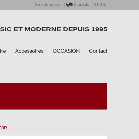
Se connecter
|
0
article - 0,00 €
SIC ET MODERNE DEPUIS 1995
ire
Accessoires
OCCASION
Contact
00R