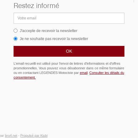
Restez informé
Adresse
email
J'accepte de recevoir la newsletter
Je ne souhaite pas recevoir la newsletter
L'email recueilli est utilisé pour l'envoi de lettres d'informations et d'offres
promotionnelles. Vous pouvez vous désabonner dans ce même formulaire
ou en contactant LEGENDES Motociste par
email
.
Consulter les détails du
consentement.
par
bro4.net
-
Propulsé par Kiubi