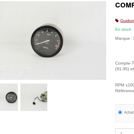
COMP
Guidon
En stock
Marque :
Compte-To
(91-95) e
RPM x10
Référenc
Achat