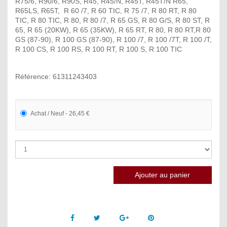
R75/6, R90/6, R90S, R45, R45/N, R45T, R45T/N R65,
R65LS, R65T, R 60 /7, R 60 TIC, R 75 /7, R 80 RT, R 80
TIC, R 80 TIC, R 80, R 80 /7, R 65 GS, R 80 G/S, R 80 ST, R
65, R 65 (20KW), R 65 (35KW), R 65 RT, R 80, R 80 RT,R 80
GS (87-90), R 100 GS (87-90), R 100 /7, R 100 /7T, R 100 /T,
R 100 CS, R 100 RS, R 100 RT, R 100 S, R 100 TIC
Référence: 61311243403
Achat / Neuf - 26,45 €
Facebook
Twitter
Google +
Pinterest