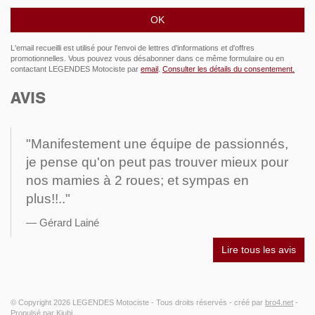
L'email recueilli est utilisé pour l'envoi de lettres d'informations et d'offres
promotionnelles. Vous pouvez vous désabonner dans ce même formulaire ou en
contactant LEGENDES Motociste par
email
.
Consulter les détails du consentement.
AVIS
"Manifestement une équipe de passionnés,
je pense qu'on peut pas trouver mieux pour
nos mamies à 2 roues; et sympas en
plus!!.."
Gérard Lainé
Lire tous les avis
© Copyright 2026
LEGENDES Motociste
- Tous droits réservés -
créé par
bro4.net
-
Propulsé par Kiubi