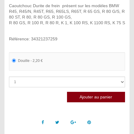
Caoutchouc Durite de frein présent sur les modèles BMW
R45, R45/N, R45T, R65, R65LS, R65T, R 65 GS, R 80 G/S, R
80 ST, R 80, R 80 GS, R 100 GS,
R 80 GS, R 100 R, R 80 R, K 1, K 100 RS, K 1100 RS, K 75 S
Référence: 34321237259
Douille - 2,20 €
Facebook
Twitter
Google +
Pinterest