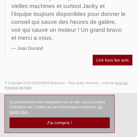
vielles machines et surtout Jacky et
l'équipe toujours disponibles pour donner le
conseil qui sauve des heures de galère,
voir qui sauve un moteur ! Un grand bravo
et merci a vous,
Jean Durand
Lire tous les avis
© Copyright 2026
LEGENDES Motociste
- Tous droits réservés -
créé par
bro4.net
-
Propulsé par Kiubi
En poursuivant votre navigation sur ce site, vous acceptez
l'utilisation de Cookies ou de technologies similaires.
En
savoir plus
.
J'ai compris !