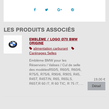
Facebook
Twitter
Google +
Pinterest
LES PRODUITS ASSOCIÉS
EMBLÈME / LOGO Ø70 BMW
ORIGINE
alimentation carburant
Carénages Selles
Emblème BMW pour les
Réservoirs / Valises / Cul de selle
des modèlesR50/5, R60/5, R60/6,
R75/5, R75/6, R90/6, R90S, R45,
R45T, R45T/N, R65, R65LS,
19,00 €
R65T,R 60 /7, R 60 TIC, R 75 /7, ...
Détail