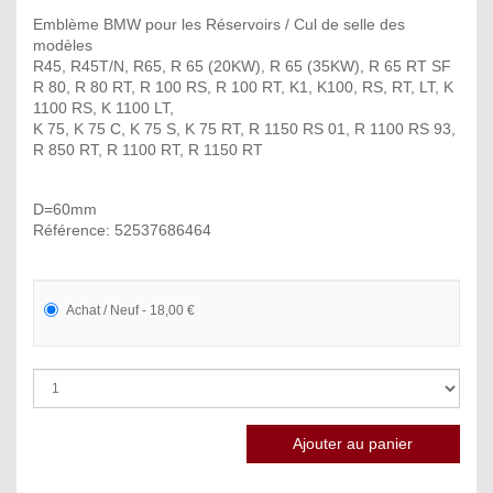
Emblème BMW pour les Réservoirs / Cul de selle des
modèles
R45, R45T/N, R65, R 65 (20KW), R 65 (35KW), R 65 RT SF
R 80, R 80 RT, R 100 RS, R 100 RT, K1, K100, RS, RT, LT, K
1100 RS, K 1100 LT,
K 75, K 75 C, K 75 S, K 75 RT, R 1150 RS 01, R 1100 RS 93,
R 850 RT, R 1100 RT, R 1150 RT
D=60mm
Référence: 52537686464
Achat / Neuf - 18,00 €