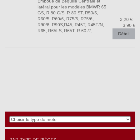
Emboue de Béquille Centrale et
latéral pour les modèles BMWR 65
GS, R 80 G/S, R 80 ST, R50/5,
R60/5, R60/6, R75/5, R75/6,
3,20 € -
R90/6, R90S,R45, R45T, R45T/N,
3,90 €
R65, R65LS, R65T, R 60 /7, ...
Détail