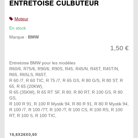
ENTRETOISE CULBUTEUR
Moteur
En stock
Marque :
BMW
1,50 €
Entretoise BMW pour les modèles
R60/6, R75/6, R90/6, R90S, R45, R45/N, R45T, R45T/N,
R65, R65LS, R65T,
R 60 /7, R 60 TIC, R 75 /7, R 65 GS, R 80 G/S, R 80 ST, R
65, R 65 (20KW),
R 65 (35KW), R 65 RT SF, R 80, R 80 RT, R 100 GS, R 80
GS,
R 100 R 91, R 100 R Mystik 94, R 80 R 91, R 80 R Mystik 94,
R 100 /7, R 100 /7T, R 100 /T, R 100 CS, R 100 RS, R 100
RT, R 100 S, R 100 TIC,
15,6X26X0,50