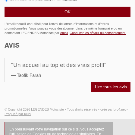
L'email recueilli est utilisé pour l'envoi de lettres d'informations et d'offres
promotionnelles. Vous pouvez vous désabonner dans ce même formulaire ou en
contactant LEGENDES Motociste par
email
.
Consulter les détails du consentement.
AVIS
"Un accueil au top et des vrais pro!!!"
Taofik Farah
Lire tous les avis
© Copyright 2026
LEGENDES Motociste
- Tous droits réservés -
créé par
bro4.net
-
Propulsé par Kiubi
En poursuivant votre navigation sur ce site, vous acceptez
l'utilisation de Cookies ou de technologies similaires.
En