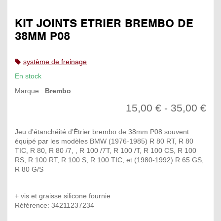
KIT JOINTS ETRIER BREMBO DE
38MM P08
système de freinage
En stock
Marque :
Brembo
15,00 € - 35,00 €
Jeu d'étanchéité d’Étrier brembo de 38mm P08 souvent
équipé par les modèles BMW (1976-1985) R 80 RT, R 80
TIC, R 80, R 80 /7, , R 100 /7T, R 100 /T, R 100 CS, R 100
RS, R 100 RT, R 100 S, R 100 TIC, et (1980-1992) R 65 GS,
R 80 G/S
+ vis et graisse silicone fournie
Référence: 34211237234