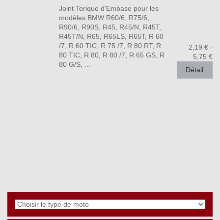
Joint Torique d'Embase pour les
modèles BMW R60/6, R75/6,
R90/6, R90S, R45, R45/N, R45T,
R45T/N, R65, R65LS, R65T, R 60
/7, R 60 TIC, R 75 /7, R 80 RT, R
2,19 € -
80 TIC, R 80, R 80 /7, R 65 GS, R
5,75 €
80 G/S, ...
Détail