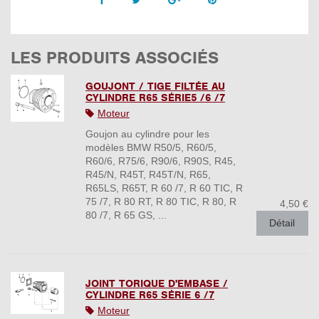
LES PRODUITS ASSOCIÉS
GOUJONT / TIGE FILTÉE AU
CYLINDRE R65 SÉRIE5 /6 /7
Moteur
Goujon au cylindre pour les
modèles BMW R50/5, R60/5,
R60/6, R75/6, R90/6, R90S, R45,
R45/N, R45T, R45T/N, R65,
R65LS, R65T, R 60 /7, R 60 TIC, R
75 /7, R 80 RT, R 80 TIC, R 80, R
4,50 €
80 /7, R 65 GS, ...
Détail
JOINT TORIQUE D'EMBASE /
CYLINDRE R65 SÉRIE 6 /7
Moteur