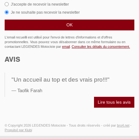
J'accepte de recevoir la newsletter
Je ne souhaite pas recevoir la newsletter
L'email recueilli est utilisé pour l'envoi de lettres d'informations et d'offres
promotionnelles. Vous pouvez vous désabonner dans ce même formulaire ou en
contactant LEGENDES Motociste par
email
.
Consulter les détails du consentement.
AVIS
"Un accueil au top et des vrais pro!!!"
Taofik Farah
Lire tous les avis
© Copyright 2026
LEGENDES Motociste
- Tous droits réservés -
créé par
bro4.net
-
Propulsé par Kiubi