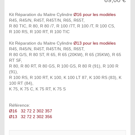
Kit Réparation du Maitre Cylindre
Ø16 pour les modèles
R45, R45/N, R45T, R45T/N, R65, R65T,
R 80 TIC, R 80, R 80 /7, R 100 /7T, R 100 /T, R 100 CS,
R 100 RS, R 100 RT, R 100 TIC
Kit Réparation du Maitre Cylindre
Ø13 pour les modèles
R45, R45/N, R45T, R45T/N, R65, R65T,
R 80 G/S, R 80 ST, R 65, R 65 (20KW), R 65 (35KW), R 65
RT SF,
R 80, R 80 RT, R 80 GS, R 100 GS, R 80 R (91), R 100 R
(91),
R 100 RS, R 100 RT, K 100, K 100 LT 87, K 100 RS (83), K
100 RT (84),
K 75, K 75 C, K 75 RT, K 75 S
Référence:
Ø16 32 72 2 302 357
Ø13 32 72 2 302 356